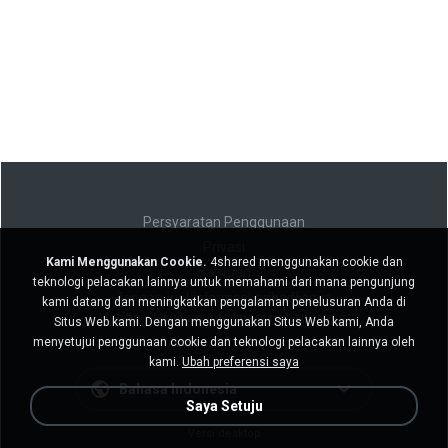
Persyaratan Penggunaan
Privasi
Kami Menggunakan Cookie.
4shared menggunakan cookie dan
Bantuan
teknologi pelacakan lainnya untuk memahami dari mana pengunjung
Jangan jual informasi pribadi saya
kami datang dan meningkatkan pengalaman penelusuran Anda di
Jangan bagikan informasi pribadi saya
Situs Web kami. Dengan menggunakan Situs Web kami, Anda
menyetujui penggunaan cookie dan teknologi pelacakan lainnya oleh
kami.
Ubah preferensi saya
Bahasa Indonesia
Saya Setuju
Versi desktop