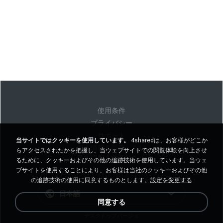
使用条件
プライバシー
サポート
当サイトではクッキーを使用しています。
4sharedは、お客様がどこか
個人情報を販売しない
らアクセスされたかを把握し、当ウェブサイトでの閲覧体験を向上させ
個人情報を共有しない
るために、クッキーおよびその他の追跡技術を使用しています。当ウェ
ブサイトを使用することにより、お客様は当社のクッキーおよびその他
の追跡技術の使用に同意するものとします。
設定を変更する
日本語
同意する
デスクトップバージョ