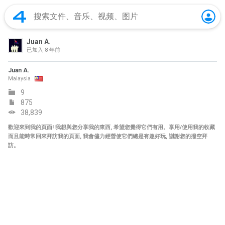
Juan A.
已加入
8 年前
Juan A.
Malaysia
9
875
38,839
歡迎來到我的頁面! 我想與您分享我的東西, 希望您覺得它們有用。享用/使用我的收藏
而且能時常回來拜訪我的頁面, 我會儘力經營使它們總是有趣好玩, 謝謝您的撥空拜
訪。