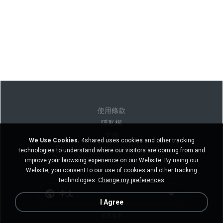
使用條款
隱私權
支持
We Use Cookies.
4shared uses cookies and other tracking
Do not sell my personal information
technologies to understand where our visitors are coming from and
Do not share my personal information
improve your browsing experience on our Website. By using our
Website, you consent to our use of cookies and other tracking
technologies.
Change my preferences
中文
I Agree
桌面版本