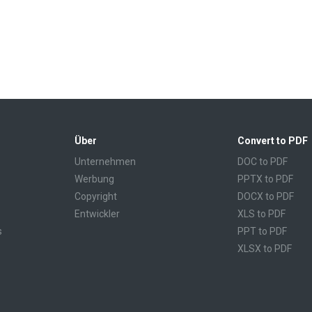
Über
Convert to PDF
Unternehmen
DOC to PDF
Werbung
PPTX to PDF
Copyright
DOCX to PDF
Entwickler
XLS to PDF
s
PPT to PDF
XLSX to PDF
CBR to PDF
TXT to PDF
PPS to PDF