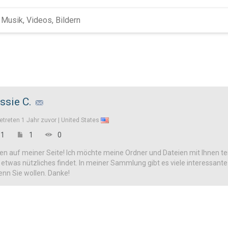
ssie C.
etreten
1 Jahr zuvor |
United States
1
1
0
n auf meiner Seite! Ich möchte meine Ordner und Dateien mit Ihnen tei
h etwas nützliches findet. In meiner Sammlung gibt es viele interessan
enn Sie wollen. Danke!