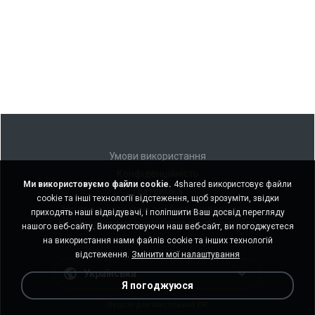
Умови використання
Конфіденційність
Ми використовуємо файли cookie.
4shared використовує файли
Підтримка
cookie та інші технології відстеження, щоб зрозуміти, звідки
Не продавати мою особисту інформацію
приходять наші відвідувачі, і поліпшити Ваш досвід перегляду
Не ділитися моєю особистою інформацією
нашого веб-сайту. Використовуючи наш веб-сайт, ви погоджуєтеся
на використання нами файлів cookie та інших технологій
відстеження.
Змінити мої налаштування
Українська
Я погоджуюся
Версія для настільних ПК