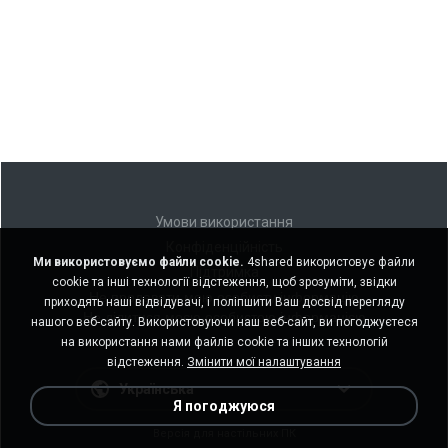
Умови використання
Конфіденційність
Ми використовуємо файли cookie.
4shared використовує файли
Підтримка
cookie та інші технології відстеження, щоб зрозуміти, звідки
Не продавати мою особисту інформацію
приходять наші відвідувачі, і поліпшити Ваш досвід перегляду
Не ділитися моєю особистою інформацією
нашого веб-сайту. Використовуючи наш веб-сайт, ви погоджуєтеся
на використання нами файлів cookie та інших технологій
відстеження.
Змінити мої налаштування
Українська
Я погоджуюся
Версія для настільних ПК