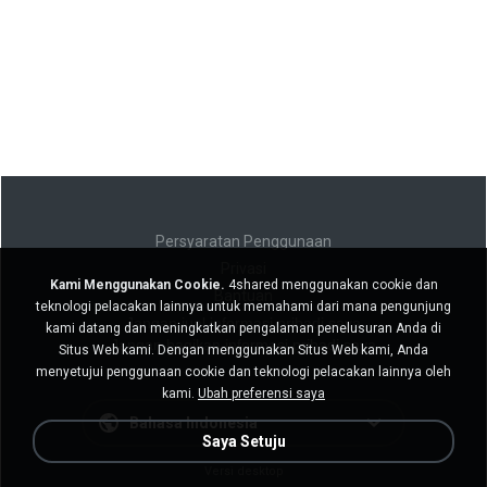
Persyaratan Penggunaan
Privasi
Kami Menggunakan Cookie.
4shared menggunakan cookie dan
Bantuan
teknologi pelacakan lainnya untuk memahami dari mana pengunjung
Jangan jual informasi pribadi saya
kami datang dan meningkatkan pengalaman penelusuran Anda di
Jangan bagikan informasi pribadi saya
Situs Web kami. Dengan menggunakan Situs Web kami, Anda
menyetujui penggunaan cookie dan teknologi pelacakan lainnya oleh
kami.
Ubah preferensi saya
Bahasa Indonesia
Saya Setuju
Versi desktop