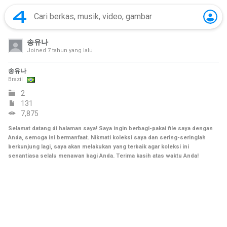
송유나
Joined
7 tahun yang lalu
송유나
Brazil
2
131
7,875
Selamat datang di halaman saya! Saya ingin berbagi-pakai file saya dengan
Anda, semoga ini bermanfaat. Nikmati koleksi saya dan sering-seringlah
berkunjung lagi, saya akan melakukan yang terbaik agar koleksi ini
senantiasa selalu menawan bagi Anda. Terima kasih atas waktu Anda!