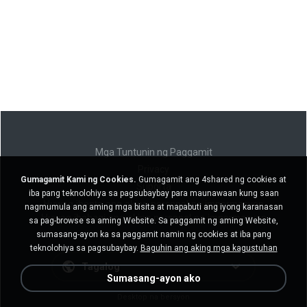
Mga Tuntunin ng Paggamit
Privacy
Gumagamit Kami ng Cookies.
Gumagamit ang 4shared ng cookies at
Suporta
iba pang teknolohiya sa pagsubaybay para maunawaan kung saan
Huwag ibenta ang aking personal na impormasyon
nagmumula ang aming mga bisita at mapabuti ang iyong karanasan
Huwag ibahagi ang aking personal na impormasyon
sa pag-browse sa aming Website. Sa paggamit ng aming Website,
sumasang-ayon ka sa paggamit namin ng cookies at iba pang
teknolohiya sa pagsubaybay.
Baguhin ang aking mga kagustuhan
Tagalog
Sumasang-ayon ako
Desktop na bersyon