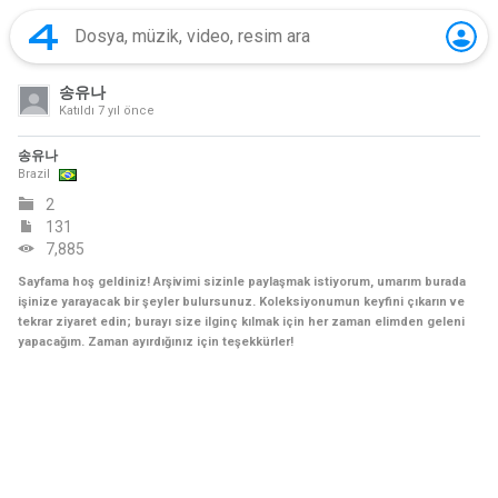
송유나
Katıldı
7 yıl önce
송유나
Brazil
2
131
7,885
Sayfama hoş geldiniz! Arşivimi sizinle paylaşmak istiyorum, umarım burada
işinize yarayacak bir şeyler bulursunuz. Koleksiyonumun keyfini çıkarın ve
tekrar ziyaret edin; burayı size ilginç kılmak için her zaman elimden geleni
yapacağım. Zaman ayırdığınız için teşekkürler!