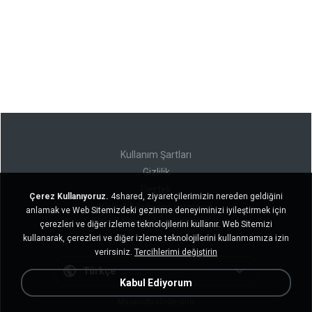
Kullanım Şartları
Gizlilik
Destek
Çerez Kullanıyoruz.
4shared, ziyaretçilerimizin nereden geldiğini
Kişisel bilgilerimi satmayın
anlamak ve Web Sitemizdeki gezinme deneyiminizi iyileştirmek için
Kişisel bilgilerimi paylaşmayın
çerezleri ve diğer izleme teknolojilerini kullanır. Web Sitemizi
kullanarak, çerezleri ve diğer izleme teknolojilerini kullanmamıza izin
verirsiniz.
Tercihlerimi değiştirin
Türkçe
Kabul Ediyorum
Masaüstü sürümünü