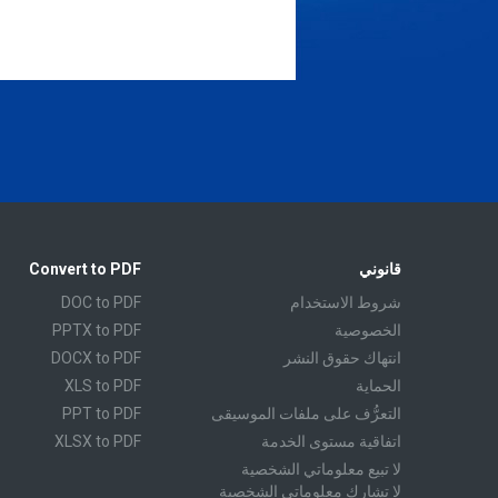
قانوني
Convert to PDF
شروط الاستخدام
DOC to PDF
الخصوصية
PPTX to PDF
انتهاك حقوق النشر
DOCX to PDF
الحماية
XLS to PDF
التعرُّف على ملفات الموسيقى
PPT to PDF
اتفاقية مستوى الخدمة
XLSX to PDF
لا تبيع معلوماتي الشخصية
CBR to PDF
لا تشارك معلوماتي الشخصية
TXT to PDF