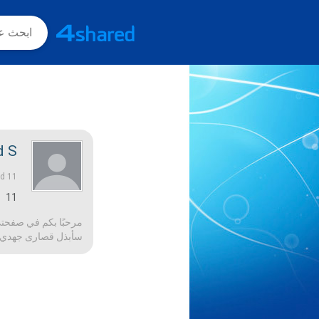
 S.
11 منذ أعوام |
ed
11
مرحبًا بكم في صفحتي!
سأبذل قصارى جهدي لج