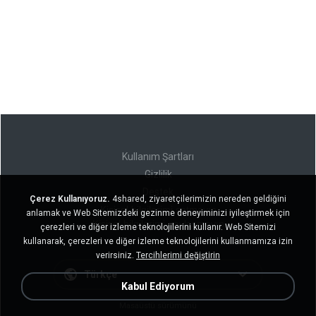
Kullanım Şartları
Gizlilik
Destek
Çerez Kullanıyoruz.
4shared, ziyaretçilerimizin nereden geldiğini
Kişisel bilgilerimi satmayın
anlamak ve Web Sitemizdeki gezinme deneyiminizi iyileştirmek için
Kişisel bilgilerimi paylaşmayın
çerezleri ve diğer izleme teknolojilerini kullanır. Web Sitemizi
kullanarak, çerezleri ve diğer izleme teknolojilerini kullanmamıza izin
verirsiniz.
Tercihlerimi değiştirin
Türkçe
Kabul Ediyorum
Masaüstü sürümünü