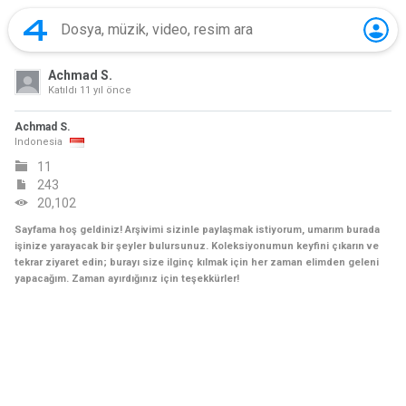
Achmad S.
Katıldı
11 yıl önce
Achmad S.
Indonesia
11
243
20,102
Sayfama hoş geldiniz! Arşivimi sizinle paylaşmak istiyorum, umarım burada
işinize yarayacak bir şeyler bulursunuz. Koleksiyonumun keyfini çıkarın ve
tekrar ziyaret edin; burayı size ilginç kılmak için her zaman elimden geleni
yapacağım. Zaman ayırdığınız için teşekkürler!