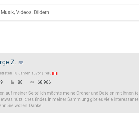
rge Z.
etreten
18 Jahren zuvor |
Peru
9
88
68,966
n auf meiner Seite! Ich möchte meine Ordner und Dateien mit Ihnen tei
h etwas nützliches findet. In meiner Sammlung gibt es viele interessan
enn Sie wollen. Danke!