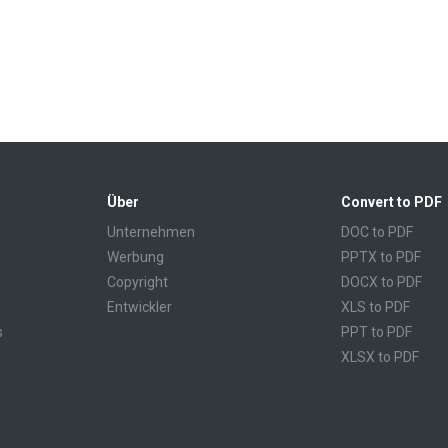
Über
Convert to PDF
Unternehmen
DOC to PDF
Werbung
PPTX to PDF
Copyright
DOCX to PDF
Entwickler
XLS to PDF
s
PPT to PDF
XLSX to PDF
CBR to PDF
TXT to PDF
PPS to PDF