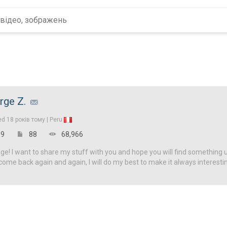
rge Z.
ed
18 років тому |
Peru
9
88
68,966
! I want to share my stuff with you and hope you will find something u
come back again and again, I will do my best to make it always interesti