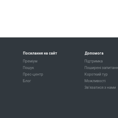
Посилання на сайт
Допомога
Преміум
Підтримка
Пошук
Поширені запитан
Прес-центр
Короткий тур
Блог
Можливості
Зв'язатися з нами