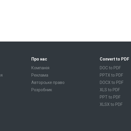
Про нас
Convert to PDF
Компанія
DOC to PDF
ня
Реклама
PPTX to PDF
Авторське право
DOCX to PDF
Розробник
XLS to PDF
PPT to PDF
XLSX to PDF
CBR to PDF
TXT to PDF
PPS to PDF