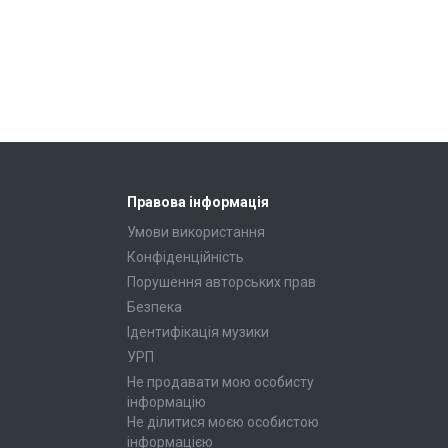
Правова інформація
Умови використання
Конфіденційність
Порушення авторських прав
Безпека
Ідентифікація музики
УРП
Не продавати мою особисту
інформацію
Не ділитися моєю особистою
інформацією