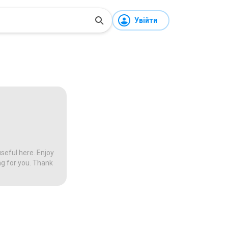
Увійти
seful here. Enjoy
ng for you. Thank