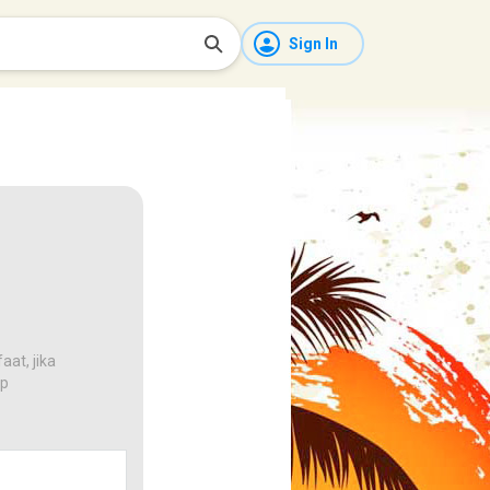
Sign In
at, jika
/p