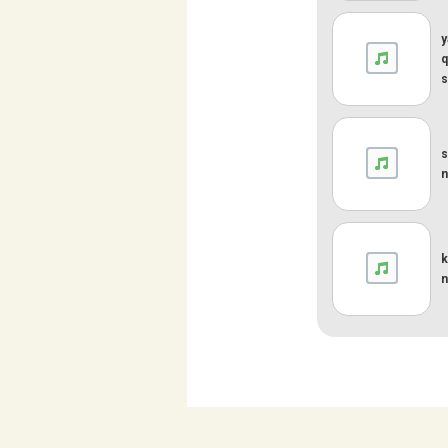
y
q
s
s
n
k
n