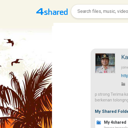
Ka
join
htt
p strong Terima k
berkenan tolongng
My Shared Fold
My 4shared
Semoga bermanfa