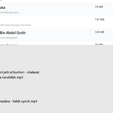
74 MB
uka
k didengarnya ......
147 MB
i
 ertemuan maupun dirumah.
145 MB
Bin Abdul Qodir
cara pengajian
34 MB
karaokenan
kleuarga___ asyeeekkk !
136 MB
ic
st jefri al buchori - shalawat
a rasulullah.mp3
aulana - habib syech.mp3