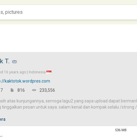
k T.
ed
16 years ago |
Indonesia
p://kaktotok.wordpres.com
7
816
233,556
asih atas kunjungannya, semoga lagu2 yang saya upload dapat bermanfa
 tinggalkan pesan untuk saya. salam kenal dan kompak selalu /strong 
ers
536 MB
at