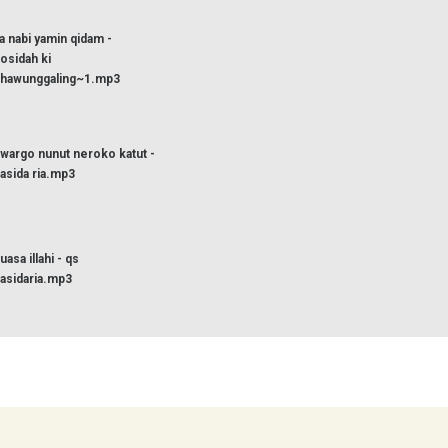
a nabi yamin qidam -
osidah ki
hawunggaling~1.mp3
wargo nunut neroko katut -
asida ria.mp3
uasa illahi - qs
asidaria.mp3