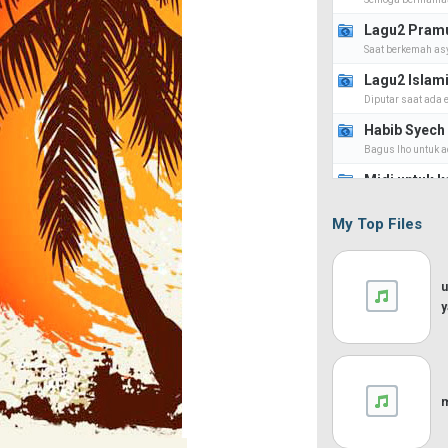
Lagu2 Pram
Saat berkemah asyi
Lagu2 Islam
Diputar saat ada
Habib Syech 
Bagus lho untuk a
Midi untuk 
Karaoke bersama 
My Top Files
Arabian Mus
u
y
m