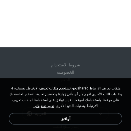
شروط الاستخدام
الخصوصية
الدعم
لا تبيع معلوماتي الشخصية
نحن نستخدم ملفات تعريف الارتباط.
يستخدم 4shared ملفات تعريف الارتباط
لا تشارك معلوماتي الشخصية
وتقنيات التتبع الأخرى لفهم من أين يأتي زوارنا وتحسين تجربة التصفح الخاصة بك
على موقعنا. باستخدامك لموقعنا، فإنك توافق على استخدامنا لملفات تعريف
الارتباط وتقنيات التتبع الأخرى.
تغيير تفضيلاتي
العربية
أوافق
إصدار سطح المكتب