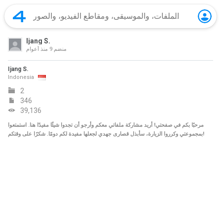
Ijang S.
منضم
9 منذ أعوام
Ijang S.
Indonesia
2
346
39,136
مرحبًا بكم في صفحتي! أريد مشاركة ملفاتي معكم وأرجو أن تجدوا شيئًا مفيدًا هنا. استمتعوا
بمجموعتي وكرروا الزيارة، سأبذل قصارى جهدي لجعلها مفيدة لكم دومًا. شكرًا على وقتكم!