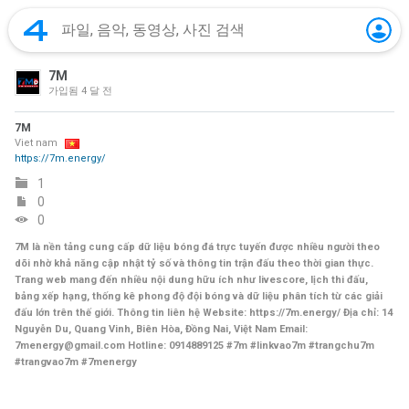
7M
가입됨
4 달 전
7M
Viet nam
https://7m.energy/
1
0
0
7M là nền tảng cung cấp dữ liệu bóng đá trực tuyến được nhiều người theo
dõi nhờ khả năng cập nhật tỷ số và thông tin trận đấu theo thời gian thực.
Trang web mang đến nhiều nội dung hữu ích như livescore, lịch thi đấu,
bảng xếp hạng, thống kê phong độ đội bóng và dữ liệu phân tích từ các giải
đấu lớn trên thế giới. Thông tin liên hệ Website: https://7m.energy/ Địa chỉ: 14
Nguyễn Du, Quang Vinh, Biên Hòa, Đồng Nai, Việt Nam Email:
7menergy@gmail.com Hotline: 0914889125 #7m #linkvao7m #trangchu7m
#trangvao7m #7menergy