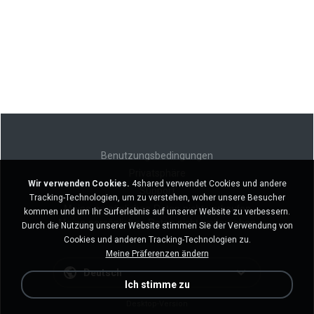
Benutzungsbedingungen
Privatsphäre
Wir verwenden Cookies.
4shared verwendet Cookies und andere
Support
Tracking-Technologien, um zu verstehen, woher unsere Besucher
Meine persönlichen Daten nicht verkaufen
kommen und um Ihr Surferlebnis auf unserer Website zu verbessern.
Meine persönlichen Daten nicht weitergeben
Durch die Nutzung unserer Website stimmen Sie der Verwendung von
Cookies und anderen Tracking-Technologien zu.
Meine Präferenzen ändern
Deutsch
Ich stimme zu
Desktop-Version