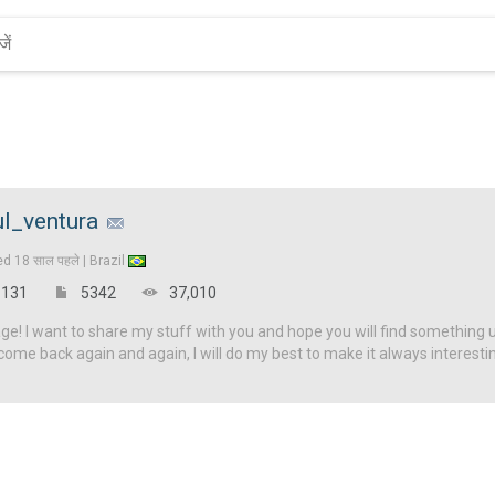
ul_ventura
ed
18 साल पहले |
Brazil
131
5342
37,010
! I want to share my stuff with you and hope you will find something u
come back again and again, I will do my best to make it always interesti