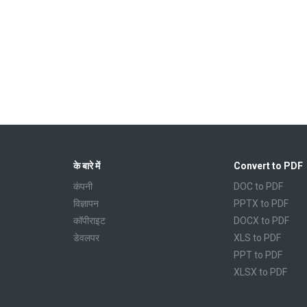
के बारे में
Convert to PDF
कंपनी
DOC to PDF
विज्ञापन
PPTX to PDF
कॉपीराइट
DOCX to PDF
डेवलपर
XLS to PDF
PPT to PDF
XLSX to PDF
CBR to PDF
TXT to PDF