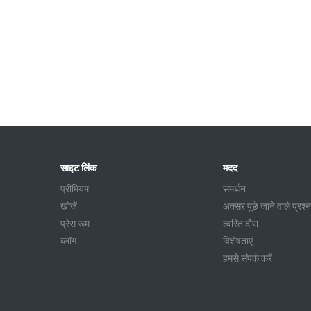
साइट लिंक
मदद
प्रीमियम
समर्थन
खोजें
अक्सर पूछे जाने वाले प्रश्न
प्रेस रूम
त्वरित दौरा
ब्लॉग
विशेषताएं
हमसे संपर्क करें