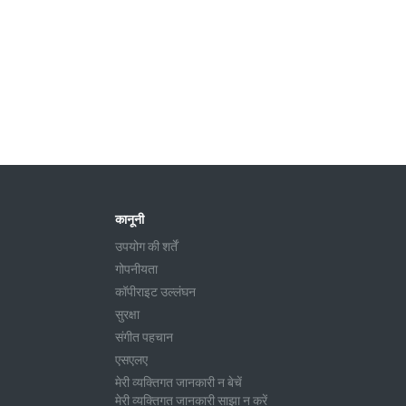
कानूनी
उपयोग की शर्तें
गोपनीयता
कॉपीराइट उल्लंघन
सुरक्षा
संगीत पहचान
एसएलए
मेरी व्यक्तिगत जानकारी न बेचें
मेरी व्यक्तिगत जानकारी साझा न करें