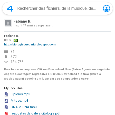
Fabiano R.
Inscrit
17 années auparavant
Fabiano R.
Brazil
http://biologiaquepariu.blogspot.com
31
372
184,766
Para baixar os arquivos Clik em Downoload Now (Baixar Agora) em seguinda
espere a contagem regressiva e Clik em Downoload file Now (Baixe o
arquivo agora) escolha um lugar em seu computador e salve.
My Top Files
Lipidios.mp3
Mitose.mp3
DNA_e_RNA.mp3
respostas da galera citologia.pdf