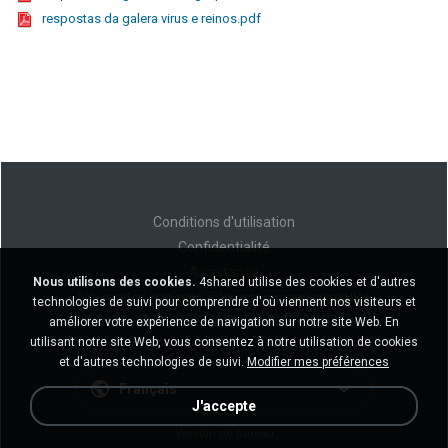
respostas da galera virus e reinos.pdf
Conditions d'utilisation
Confidentialité
Assistance
Nous utilisons des cookies.
4shared utilise des cookies et d'autres
Ne vendez pas mes informations personnelles
technologies de suivi pour comprendre d'où viennent nos visiteurs et
Ne pas partager mes informations personnelles
améliorer votre expérience de navigation sur notre site Web. En
utilisant notre site Web, vous consentez à notre utilisation de cookies
et d'autres technologies de suivi.
Modifier mes préférences
Français
J'accepte
Version de bureau