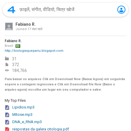
Fabiano R.
Joined
17 साल पहले
Fabiano R.
Brazil
http://biologiaquepariu.blogspot.com
31
372
184,766
Para baixar os arquivos Clik em Downoload Now (Baixar Agora) em seguinda
espere a contagem regressiva e Clik em Downoload file Now (Baixe o
arquivo agora) escolha um lugar em seu computador e salve.
My Top Files
Lipidios.mp3
Mitose.mp3
DNA_e_RNA.mp3
respostas da galera citologia.pdf