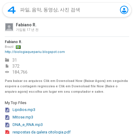
Fabiano R.
가입됨
17 년 전
Fabiano R.
Brazil
http://biologiaquepariu.blogspot.com
31
372
184,766
Para baixar os arquivos Clik em Downoload Now (Baixar Agora) em seguinda
espere a contagem regressiva e Clik em Downoload file Now (Baixe o
arquivo agora) escolha um lugar em seu computador e salve.
My Top Files
Lipidios.mp3
Mitose.mp3
DNA_e_RNA.mp3
respostas da galera citologia.pdf