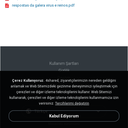
respostas da galera virus e reinos.pdf
Kullanım Şartları
Gizlilik
Destek
Çerez Kullanıyoruz.
4shared, ziyaretçilerimizin nereden geldiğini
Kişisel bilgilerimi satmayın
anlamak ve Web Sitemizdeki gezinme deneyiminizi iyileştirmek için
Kişisel bilgilerimi paylaşmayın
çerezleri ve diğer izleme teknolojilerini kullanır. Web Sitemizi
kullanarak, çerezleri ve diğer izleme teknolojilerini kullanmamıza izin
verirsiniz.
Tercihlerimi değiştirin
Türkçe
Kabul Ediyorum
Masaüstü sürümünü