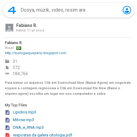
Fabiano R.
Katıldı
17 yıl önce
Fabiano R.
Brazil
http://biologiaquepariu.blogspot.com
31
372
184,766
Para baixar os arquivos Clik em Downoload Now (Baixar Agora) em seguinda
espere a contagem regressiva e Clik em Downoload file Now (Baixe o
arquivo agora) escolha um lugar em seu computador e salve.
My Top Files
Lipidios.mp3
Mitose.mp3
DNA_e_RNA.mp3
respostas da galera citologia.pdf