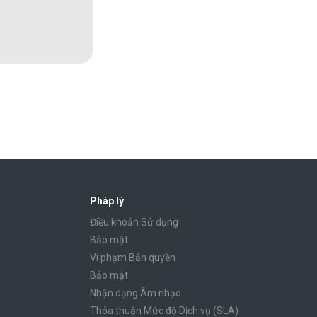
Pháp lý
Điều khoản Sử dụng
Bảo mật
Vi phạm Bản quyền
Bảo mật
Nhận dạng Âm nhạc
Thỏa thuận Mức độ Dịch vụ (SLA)