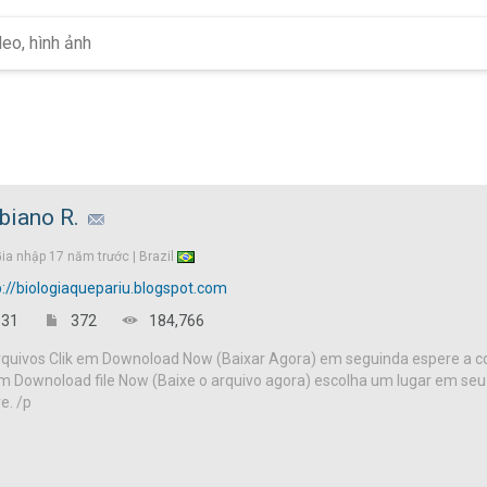
biano R.
Gia nhập
17 năm trước |
Brazil
p://biologiaquepariu.blogspot.com
31
372
184,766
arquivos Clik em Downoload Now (Baixar Agora) em seguinda espere a
 em Downoload file Now (Baixe o arquivo agora) escolha um lugar em seu
e. /p