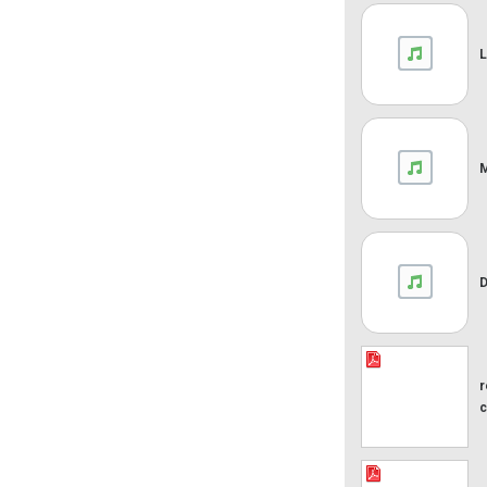
L
M
r
c