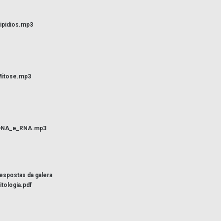
ipidios.mp3
itose.mp3
DNA_e_RNA.mp3
espostas da galera
itologia.pdf