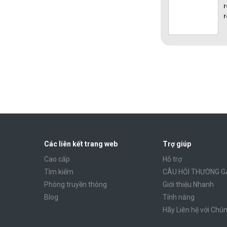
r
r
Các liên kết trang web
Trợ giúp
Cao cấp
Hỗ trợ
Tìm kiếm
CÂU HỎI THƯỜNG G
Phòng truyền thông
Giới thiệu Nhanh
Blog
Tính năng
Hãy Liên hệ với Chún