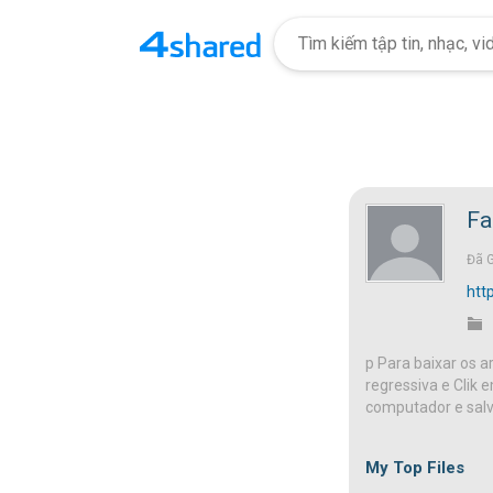
Fa
Đã 
htt
p Para baixar os 
regressiva e Clik
computador e salv
My Top Files