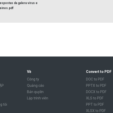
espostas da galera virus e
einos.pdf
Về
Convert to PDF
Công ty
DOC to PDF
ẶP
Quảng cáo
PPTX to PDF
Bản quyền
DOCX to PDF
Lập trình viên
XLS to PDF
g tôi
PPT to PDF
XLSX to PDF