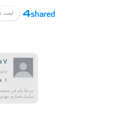
 V.
8 قبل شهور |
ned
1
مرحبًا بكم في صفحتي!
سأبذل قصارى جهدي لج