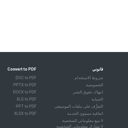
قانوني
Convert to PDF
شروط الاستخدام
DOC to PDF
الخصوصية
PPTX to PDF
انتهاك حقوق النشر
DOCX to PDF
الحماية
XLS to PDF
التعرُّف على ملفات الموسيقى
PPT to PDF
اتفاقية مستوى الخدمة
XLSX to PDF
لا تبيع معلوماتي الشخصية
CBR to PDF
لا تشارك معلوماتي الشخصية
TXT to PDF