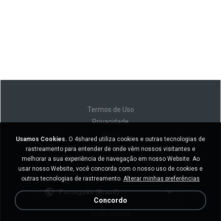
Termos de Uso
Privacidade
Apoio
Usamos Cookies.
O 4shared utiliza cookies e outras tecnologias de
Não venda minhas informações pessoais
rastreamento para entender de onde vêm nossos visitantes e
Não compartilhe minhas informações pessoais
melhorar a sua experiência de navegação em nosso Website. Ao
usar nosso Website, você concorda com o nosso uso de cookies e
outras tecnologias de rastreamento.
Alterar minhas preferências
Português (Brasil)
Concordo
Versão desktop