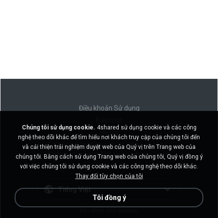
Điều khoản Sử dụng
Bảo mật
Chúng tôi sử dụng cookie.
4shared sử dụng cookie và các công
Hỗ trợ
nghệ theo dõi khác để tìm hiểu nơi khách truy cập của chúng tôi đến
Không bán thông tin cá nhân của tôi
và cải thiện trải nghiệm duyệt web của Quý vị trên Trang web của
Không chia sẻ thông tin cá nhân của tôi
chúng tôi. Bằng cách sử dụng Trang web của chúng tôi, Quý vị đồng ý
với việc chúng tôi sử dụng cookie và các công nghệ theo dõi khác.
Thay đổi tùy chọn của tôi
Tiếng Việt
Tôi đồng ý
Bản dành cho desktop