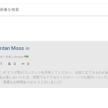
rdan Moss
ed
1 年前 |
Ukraine
1
0
0
こそ! どうぞ私のコンテンツを共有してください。お役に立てるものが
をお楽しみいただき、何度でもアクセスください。いつも面白いコンテ
。 貴重なお時間ありがとうございました!