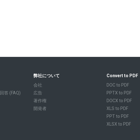
弊社について
Convert to PDF
会社
DOC to PDF
 (FAQ)
広告
PPTX to PDF
著作権
DOCX to PDF
開発者
XLS to PDF
PPT to PDF
XLSX to PDF
CBR to PDF
TXT to PDF