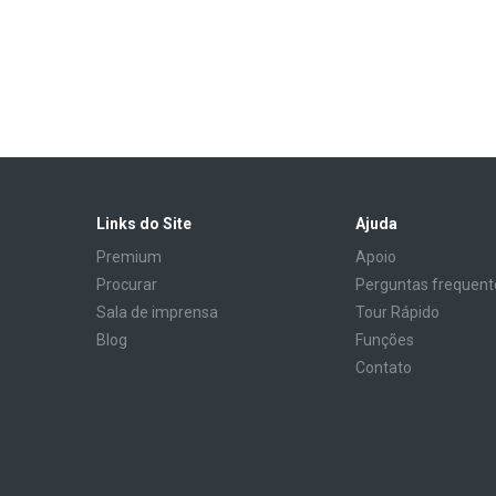
Links do Site
Ajuda
Premium
Apoio
Procurar
Perguntas frequent
Sala de imprensa
Tour Rápido
Blog
Funções
Contato