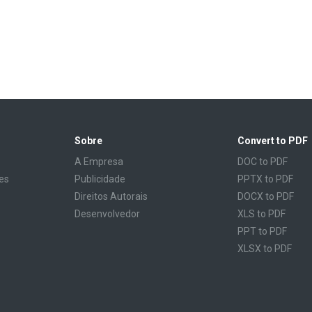
Sobre
Convert to PDF
A Empresa
DOC to PDF
es
Publicidade
PPTX to PDF
Direitos Autorais
DOCX to PDF
Desenvolvedor
XLS to PDF
PPT to PDF
XLSX to PDF
CBR to PDF
TXT to PDF
PPS to PDF