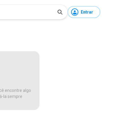
Entrar
cê encontre algo
ná-la sempre