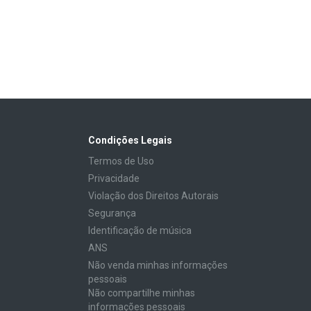
Condições Legais
Termos de Uso
Privacidade
Violação dos Direitos Autorais
Segurança
Identificação de música
ANS
Não venda minhas informações
pessoais
Não compartilhe minhas
informações pessoais