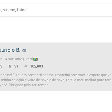
uricio B.
ed
14 anos atrás |
Brazil
3
31
102,803
página! Eu quero compartilhar meu material com você e espero que vo
te minha coleção e volte de novo e de novo, farei o meu melhor para tor
 você. Obrigado pelo seu tempo!