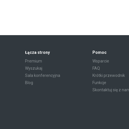
Łącza strony
Pomoc
Premium
Wsparcie
Wyszukaj
FAQ
Sala konferencyjna
Krótki przewodnik
Blog
Funkcje
Skontaktuj się z na