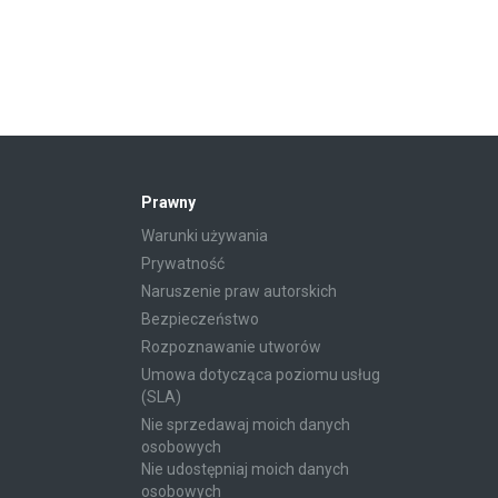
Prawny
Warunki używania
Prywatność
Naruszenie praw autorskich
Bezpieczeństwo
Rozpoznawanie utworów
Umowa dotycząca poziomu usług
(SLA)
Nie sprzedawaj moich danych
osobowych
Nie udostępniaj moich danych
osobowych