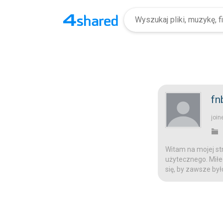
fn
join
Witam na mojej str
użytecznego. Miłeg
się, by zawsze był