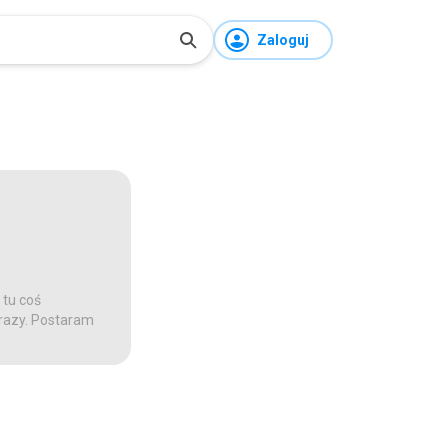
Zaloguj
 tu coś
 razy. Postaram