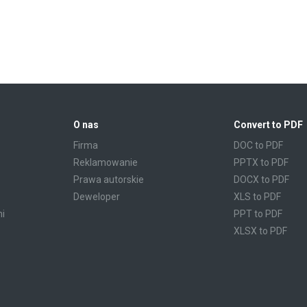
O nas
Convert to PDF
Firma
DOC to PDF
Reklamowanie
PPTX to PDF
Prawa autorskie
DOCX to PDF
Deweloper
XLS to PDF
mi
PPT to PDF
XLSX to PDF
CBR to PDF
TXT to PDF
PPS to PDF
RTF to PDF