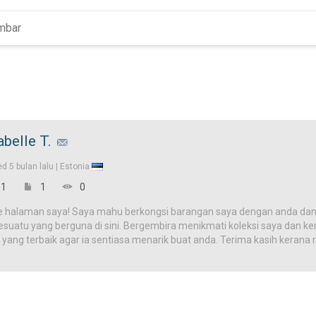
belle T.
ed
5 bulan lalu |
Estonia
1
1
0
e halaman saya! Saya mahu berkongsi barangan saya dengan anda dan
uatu yang berguna di sini. Bergembira menikmati koleksi saya dan kemb
 yang terbaik agar ia sentiasa menarik buat anda. Terima kasih kera