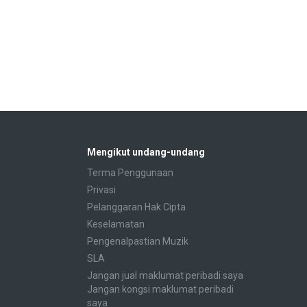
Mengikut undang-undang
Terma Penggunaan
Privasi
Pelanggaran Hak Cipta
Keselamatan
Pengenalpastian Muzik
SLA
Jangan jual maklumat peribadi saya
Jangan kongsi maklumat peribadi
saya