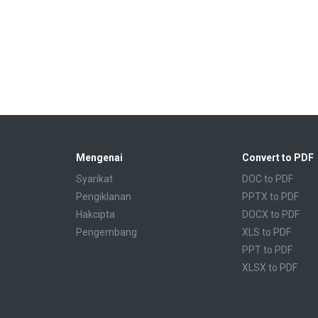
Mengenai
Convert to PDF
Syarikat
DOC to PDF
Pengiklanan
PPTX to PDF
Hakcipta
DOCX to PDF
Pengembang
XLS to PDF
PPT to PDF
XLSX to PDF
CBR to PDF
TXT to PDF