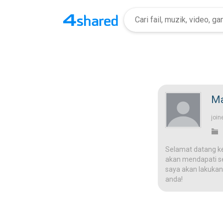
Ma
join
Selamat datang k
akan mendapati ses
saya akan lakukan
anda!