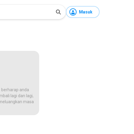
Masuk
 berharap anda
ali lagi dan lagi,
na meluangkan masa