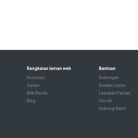
Rangkaian laman web
Bantuan
Premium
Sokongan
Carian
Soalan Lazim
Bilik Berita
Lawatan Pantas
Blog
Ciri-ciri
Hubungi Kami