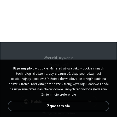
Warunki używania
Prywatność
Używamy plików cookie.
4shared używa plików cookie i innych
Wsparcie
technologii śledzenia, aby zrozumieć, skąd pochodzą nasi
Nie sprzedawaj moich danych osobowych
odwiedzający i poprawić Państwa doświadczenie przeglądania na
Nie udostępniaj moich danych osobowych
naszej Stronie. Korzystając z naszej Strony, wyrażają Państwo zgodę
na używanie przez nas plików cookie i innych technologii śledzenia.
Zmień moje preferencje
Polski
Zgadzam się
Wersja dla komputerów