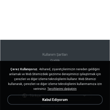
Kullanım Şartları
Gizlilik
Destek
Çerez Kullanıyoruz.
4shared, ziyaretçilerimizin nereden geldiğini
Kişisel bilgilerimi satmayın
anlamak ve Web Sitemizdeki gezinme deneyiminizi iyileştirmek için
Kişisel bilgilerimi paylaşmayın
çerezleri ve diğer izleme teknolojilerini kullanır. Web Sitemizi
kullanarak, çerezleri ve diğer izleme teknolojilerini kullanmamıza izin
verirsiniz.
Tercihlerimi değiştirin
Türkçe
Kabul Ediyorum
Masaüstü sürümünü