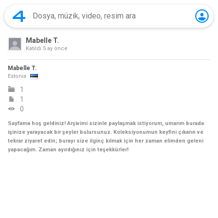
Mabelle T.
Katıldı
5 ay önce
Mabelle T.
Estonia
1
1
0
Sayfama hoş geldiniz! Arşivimi sizinle paylaşmak istiyorum, umarım burada
işinize yarayacak bir şeyler bulursunuz. Koleksiyonumun keyfini çıkarın ve
tekrar ziyaret edin; burayı size ilginç kılmak için her zaman elimden geleni
yapacağım. Zaman ayırdığınız için teşekkürler!