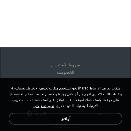
شروط الاستخدام
الخصوصية
الدعم
لا تبيع معلوماتي الشخصية
نحن نستخدم ملفات تعريف الارتباط.
يستخدم 4shared ملفات تعريف الارتباط
لا تشارك معلوماتي الشخصية
وتقنيات التتبع الأخرى لفهم من أين يأتي زوارنا وتحسين تجربة التصفح الخاصة بك
على موقعنا. باستخدامك لموقعنا، فإنك توافق على استخدامنا لملفات تعريف
الارتباط وتقنيات التتبع الأخرى.
تغيير تفضيلاتي
العربية
أوافق
إصدار سطح المكتب