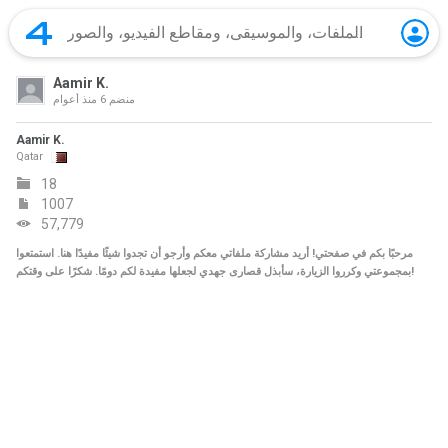
Aamir K.
منضم
6 منذ أعوام
Aamir K.
Qatar
18
1007
57,779
مرحبًا بكم في صفحتي! أريد مشاركة ملفاتي معكم وأرجو أن تجدوا شيئًا مفيدًا هنا. استمتعوا
بمجموعتي وكرروا الزيارة، سأبذل قصارى جهدي لجعلها مفيدة لكم دومًا. شكرًا على وقتكم!