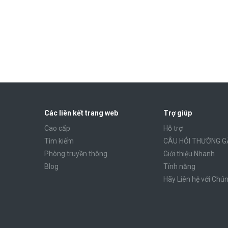
Các liên kết trang web
Trợ giúp
Cao cấp
Hỗ trợ
Tìm kiếm
CÂU HỎI THƯỜNG G
Phòng truyền thông
Giới thiệu Nhanh
Blog
Tính năng
Hãy Liên hệ với Chún