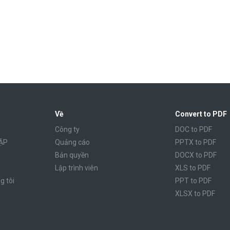
Về
Convert to PDF
Công ty
DOC to PDF
ẶP
Quảng cáo
PPTX to PDF
Bản quyền
DOCX to PDF
Lập trình viên
XLS to PDF
g tôi
PPT to PDF
XLSX to PDF
CBR to PDF
TXT to PDF