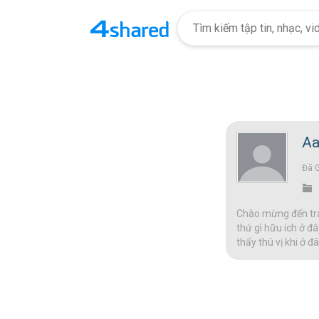
Aa
Đã 
Chào mừng đến tran
thứ gì hữu ích ở đâ
thấy thú vị khi ở 