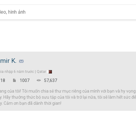
mir K.
Gia nhập
6 năm trước |
Qatar
18
1007
57,637
g của tôi! Tôi muốn chia sẻ thư mục riêng của mình với bạn và hy vọng
y. Hãy thưởng thức bộ sưu tập của tôi và trở lại nữa, tôi sẽ làm hết sức 
đây. Cảm ơn bạn đã dành thời gian!