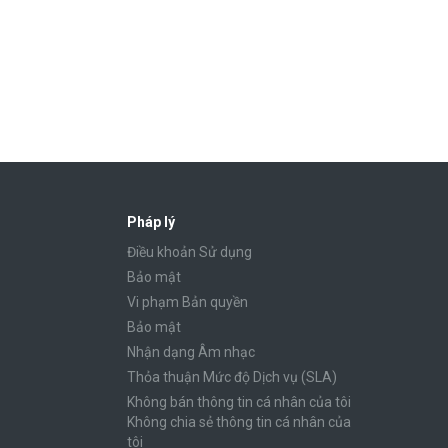
Pháp lý
Điều khoản Sử dụng
Bảo mật
Vi phạm Bản quyền
Bảo mật
Nhận dạng Âm nhạc
Thỏa thuận Mức độ Dịch vụ (SLA)
Không bán thông tin cá nhân của tôi
Không chia sẻ thông tin cá nhân của
tôi