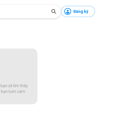
Đăng ký
 bạn sẽ tìm thấy
để bạn luôn cảm