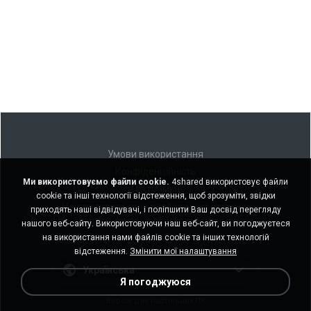
Умови використання
Конфіденційність
Ми використовуємо файли cookie.
4shared використовує файли
Підтримка
cookie та інші технології відстеження, щоб зрозуміти, звідки
Не продавати мою особисту інформацію
приходять наші відвідувачі, і поліпшити Ваш досвід перегляду
Не ділитися моєю особистою інформацією
нашого веб-сайту. Використовуючи наш веб-сайт, ви погоджуєтеся
на використання нами файлів cookie та інших технологій
відстеження.
Змінити мої налаштування
Українська
Я погоджуюся
Версія для настільних ПК