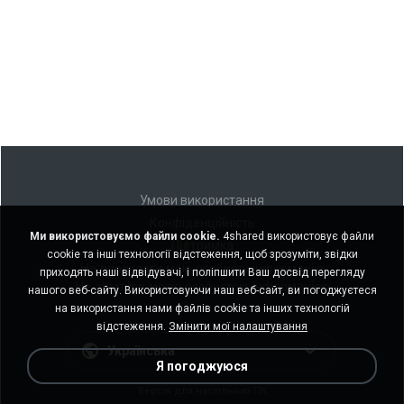
Умови використання
Конфіденційність
Ми використовуємо файли cookie.
4shared використовує файли
Підтримка
cookie та інші технології відстеження, щоб зрозуміти, звідки
Не продавати мою особисту інформацію
приходять наші відвідувачі, і поліпшити Ваш досвід перегляду
Не ділитися моєю особистою інформацією
нашого веб-сайту. Використовуючи наш веб-сайт, ви погоджуєтеся
на використання нами файлів cookie та інших технологій
відстеження.
Змінити мої налаштування
Українська
Я погоджуюся
Версія для настільних ПК