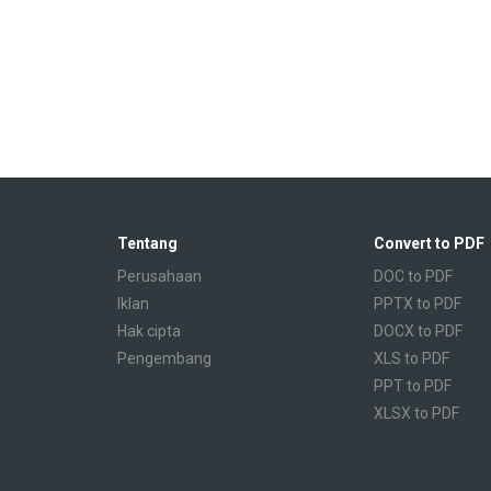
Tentang
Convert to PDF
Perusahaan
DOC to PDF
Iklan
PPTX to PDF
Hak cipta
DOCX to PDF
Pengembang
XLS to PDF
PPT to PDF
XLSX to PDF
CBR to PDF
TXT to PDF