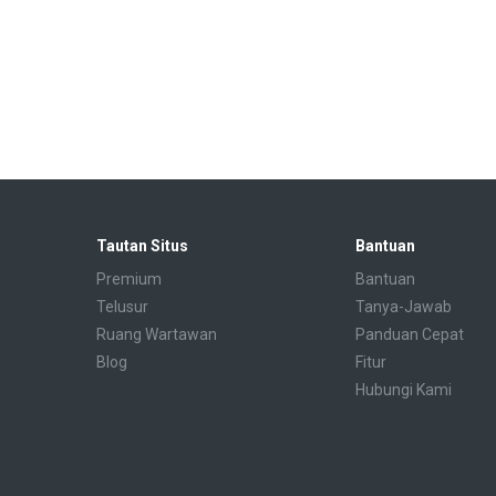
Tautan Situs
Bantuan
Premium
Bantuan
Telusur
Tanya-Jawab
Ruang Wartawan
Panduan Cepat
Blog
Fitur
Hubungi Kami