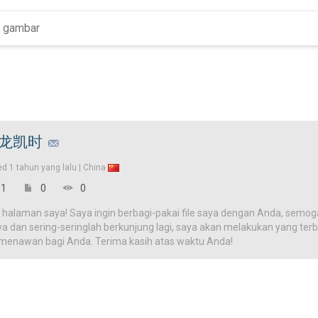
龙凯时
ed
1 tahun yang lalu |
China
1
0
0
 halaman saya! Saya ingin berbagi-pakai file saya dengan Anda, semog
ya dan sering-seringlah berkunjung lagi, saya akan melakukan yang terba
 menawan bagi Anda. Terima kasih atas waktu Anda!