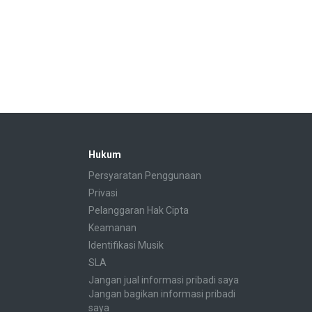
Hukum
Persyaratan Penggunaan
Privasi
Pelanggaran Hak Cipta
Keamanan
Identifikasi Musik
SLA
Jangan jual informasi pribadi saya
Jangan bagikan informasi pribadi
saya