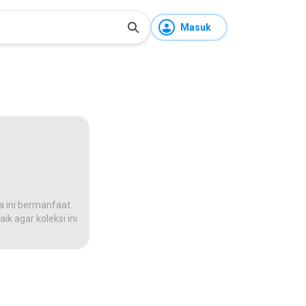
Masuk
a ini bermanfaat.
ik agar koleksi ini