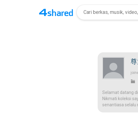
尊
join
Selamat datang di
Nikmati koleksi sa
senantiasa selalu