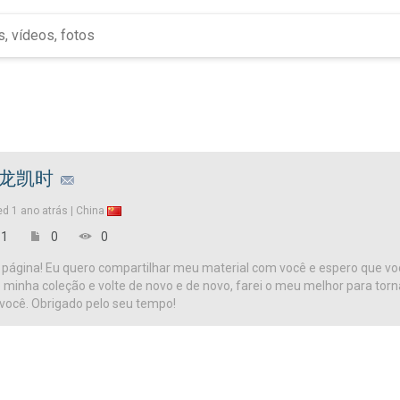
龙凯时
ed
1 ano atrás |
China
1
0
0
página! Eu quero compartilhar meu material com você e espero que vo
te minha coleção e volte de novo e de novo, farei o meu melhor para tor
 você. Obrigado pelo seu tempo!