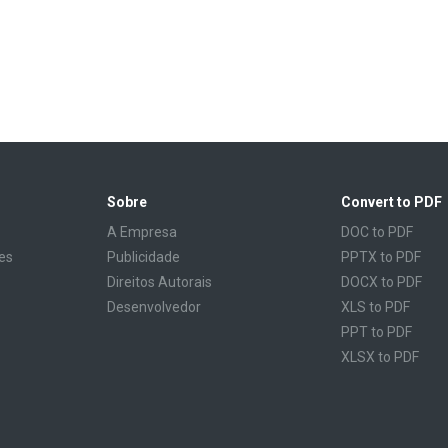
Sobre
Convert to PDF
A Empresa
DOC to PDF
es
Publicidade
PPTX to PDF
Direitos Autorais
DOCX to PDF
Desenvolvedor
XLS to PDF
PPT to PDF
XLSX to PDF
CBR to PDF
TXT to PDF
PPS to PDF