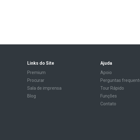
Links do Site
Ajuda
Premium
Apoio
Procurar
Perguntas frequent
Sala de imprensa
Tour Rápido
Blog
Funções
Contato