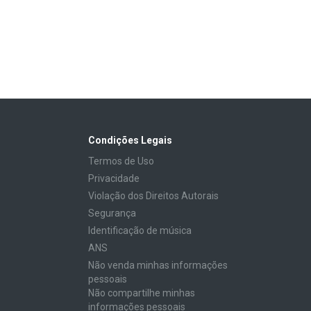
Condições Legais
Termos de Uso
Privacidade
Violação dos Direitos Autorais
Segurança
Identificação de música
ANS
Não venda minhas informações
pessoais
Não compartilhe minhas
informações pessoais