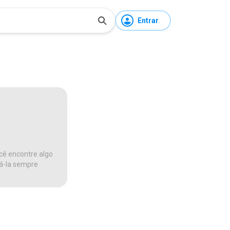
Entrar
cê encontre algo
ná-la sempre