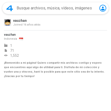
vauzhan
Joined
16 años atrás
vauzhan
Indonesia
1
71
1,552
¡Bienvenido a mi página! Quiero compartir mis archivos contigo y espero
que encuentres aquí algo de utilidad para ti. Disfruta de mi colección y
vuelve una y otra vez, haré lo posible para que este sitio sea de tu interés.
¡Gracias por tu tiempo!