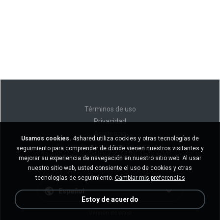
Términos de uso
Privacidad
Asistencia
Usamos cookies.
4shared utiliza cookies y otras tecnologías de
No venda mi información personal
seguimiento para comprender de dónde vienen nuestros visitantes y
No comparta mi información personal
mejorar su experiencia de navegación en nuestro sitio web. Al usar
nuestro sitio web, usted consiente el uso de cookies y otras
tecnologías de seguimiento.
Cambiar mis preferencias
Español
Estoy de acuerdo
Versión desktop