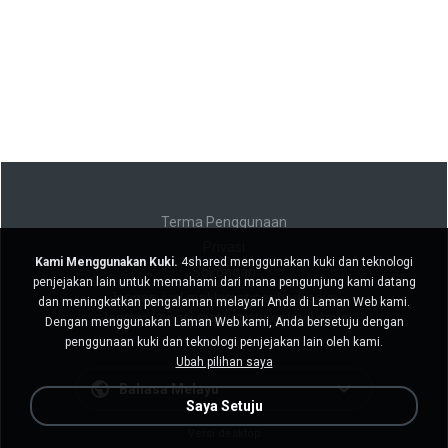
Terma Penggunaan
Privasi
Kami Menggunakan Kuki.
4shared menggunakan kuki dan teknologi
Sokongan
penjejakan lain untuk memahami dari mana pengunjung kami datang
Jangan jual maklumat peribadi saya
dan meningkatkan pengalaman melayari Anda di Laman Web kami.
Jangan kongsi maklumat peribadi saya
Dengan menggunakan Laman Web kami, Anda bersetuju dengan
penggunaan kuki dan teknologi penjejakan lain oleh kami.
Ubah pilihan saya
Bahasa Melayu
Saya Setuju
Versi desktop