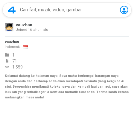
vauzhan
Joined
16 tahun lalu
vauzhan
Indonesia
1
71
1,559
Selamat datang ke halaman saya! Saya mahu berkongsi barangan saya
dengan anda dan berharap anda akan mendapati sesuatu yang berguna di
sini. Bergembira menikmati koleksi saya dan kembali lagi dan lagi, saya akan
lakukan yang terbaik agar ia sentiasa menarik buat anda. Terima kasih kerana
meluangkan masa anda!