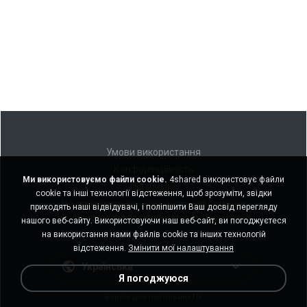
Умови використання
Конфіденційність
Ми використовуємо файли cookie.
4shared використовує файли
Підтримка
cookie та інші технології відстеження, щоб зрозуміти, звідки
Не продавати мою особисту інформацію
приходять наші відвідувачі, і поліпшити Ваш досвід перегляду
Не ділитися моєю особистою інформацією
нашого веб-сайту. Використовуючи наш веб-сайт, ви погоджуєтеся
на використання нами файлів cookie та інших технологій
відстеження.
Змінити мої налаштування
Українська
Я погоджуюся
Версія для настільних ПК