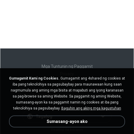
Mga Tuntunin ng Paggamit
Privacy
Gumagamit Kami ng Cookies.
Gumagamit ang 4shared ng cookies at
Suporta
iba pang teknolohiya sa pagsubaybay para maunawaan kung saan
Huwag ibenta ang aking personal na impormasyon
nagmumula ang aming mga bisita at mapabuti ang iyong karanasan
Huwag ibahagi ang aking personal na impormasyon
sa pag-browse sa aming Website. Sa paggamit ng aming Website,
sumasang-ayon ka sa paggamit namin ng cookies at iba pang
teknolohiya sa pagsubaybay.
Baguhin ang aking mga kagustuhan
Tagalog
Sumasang-ayon ako
Desktop na bersyon