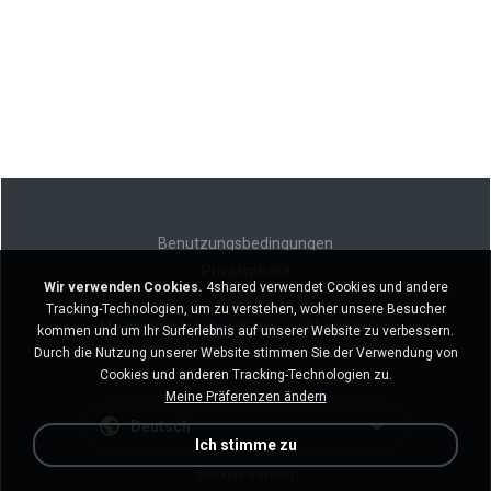
Benutzungsbedingungen
Privatsphäre
Wir verwenden Cookies.
4shared verwendet Cookies und andere
Support
Tracking-Technologien, um zu verstehen, woher unsere Besucher
Meine persönlichen Daten nicht verkaufen
kommen und um Ihr Surferlebnis auf unserer Website zu verbessern.
Meine persönlichen Daten nicht weitergeben
Durch die Nutzung unserer Website stimmen Sie der Verwendung von
Cookies und anderen Tracking-Technologien zu.
Meine Präferenzen ändern
Deutsch
Ich stimme zu
Desktop-Version