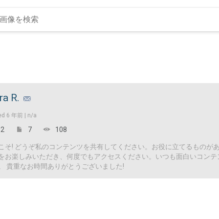
ra R.
ed
6 年前 |
n/a
2
7
108
こそ! どうぞ私のコンテンツを共有してください。お役に立てるものが
をお楽しみいただき、何度でもアクセスください。いつも面白いコンテ
。 貴重なお時間ありがとうございました!