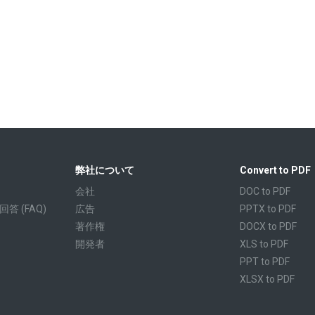
弊社について
Convert to PDF
会社
DOC to PDF
 (FAQ)
広告
PPTX to PDF
著作権
DOCX to PDF
開発者
XLS to PDF
PPT to PDF
XLSX to PDF
CBR to PDF
TXT to PDF