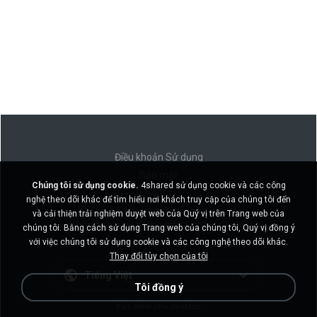
Điều khoản Sử dụng
Bảo mật
Chúng tôi sử dụng cookie.
4shared sử dụng cookie và các công
Hỗ trợ
nghệ theo dõi khác để tìm hiểu nơi khách truy cập của chúng tôi đến
Không bán thông tin cá nhân của tôi
và cải thiện trải nghiệm duyệt web của Quý vị trên Trang web của
Không chia sẻ thông tin cá nhân của tôi
chúng tôi. Bằng cách sử dụng Trang web của chúng tôi, Quý vị đồng ý
với việc chúng tôi sử dụng cookie và các công nghệ theo dõi khác.
Thay đổi tùy chọn của tôi
Tiếng Việt
Tôi đồng ý
Bản dành cho desktop