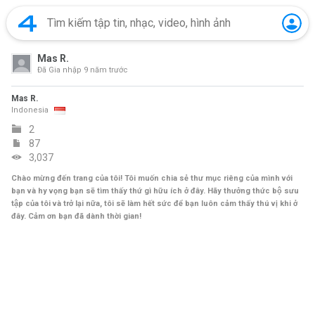
Mas R.
Đã Gia nhập
9 năm trước
Mas R.
Indonesia
2
87
3,037
Chào mừng đến trang của tôi! Tôi muốn chia sẻ thư mục riêng của mình với
bạn và hy vọng bạn sẽ tìm thấy thứ gì hữu ích ở đây. Hãy thưởng thức bộ sưu
tập của tôi và trở lại nữa, tôi sẽ làm hết sức để bạn luôn cảm thấy thú vị khi ở
đây. Cảm ơn bạn đã dành thời gian!