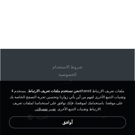
شروط الاستخدام
الخصوصية
الدعم
لا تبيع معلوماتي الشخصية
نحن نستخدم ملفات تعريف الارتباط.
يستخدم 4shared ملفات تعريف الارتباط
لا تشارك معلوماتي الشخصية
وتقنيات التتبع الأخرى لفهم من أين يأتي زوارنا وتحسين تجربة التصفح الخاصة بك
على موقعنا. باستخدامك لموقعنا، فإنك توافق على استخدامنا لملفات تعريف
الارتباط وتقنيات التتبع الأخرى.
تغيير تفضيلاتي
العربية
أوافق
إصدار سطح المكتب