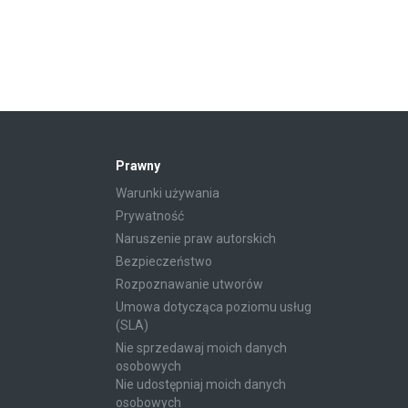
Prawny
Warunki używania
Prywatność
Naruszenie praw autorskich
Bezpieczeństwo
Rozpoznawanie utworów
Umowa dotycząca poziomu usług
(SLA)
Nie sprzedawaj moich danych
osobowych
Nie udostępniaj moich danych
osobowych