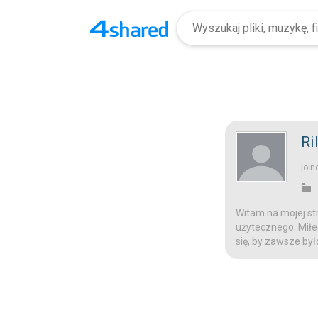
Ri
join
Witam na mojej str
użytecznego. Miłeg
się, by zawsze był