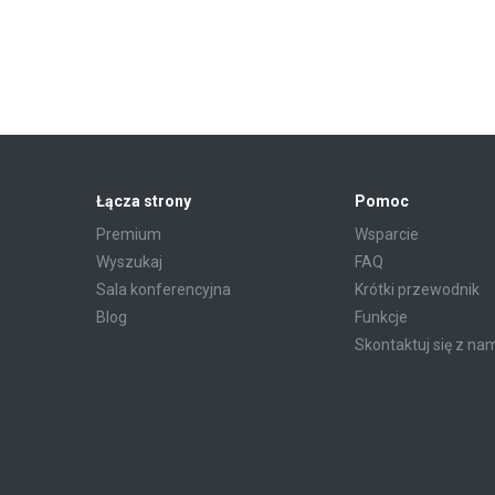
Łącza strony
Pomoc
Premium
Wsparcie
Wyszukaj
FAQ
Sala konferencyjna
Krótki przewodnik
Blog
Funkcje
Skontaktuj się z na