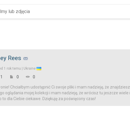
ley Rees
ed
1 rok temu |
Ukraine
1
0
0
onie! Chciałbym udostępnić Ci swoje pliki i mam nadzieję, że znajdziesz
o oglądania mojej kolekcji i mam nadzieję, że wrócisz tu jeszcze wiele
o to dla Ciebie ciekawe. Dziękuję za poświęcony czas!