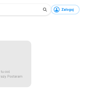
Zaloguj
 tu coś
 razy. Postaram