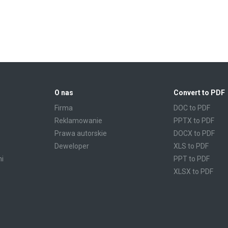
O nas
Convert to PDF
Firma
DOC to PDF
Reklamowanie
PPTX to PDF
Prawa autorskie
DOCX to PDF
Deweloper
XLS to PDF
mi
PPT to PDF
XLSX to PDF
CBR to PDF
TXT to PDF
PPS to PDF
RTF to PDF