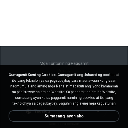
Mga Tuntunin ng Paggamit
Privacy
Gumagamit Kami ng Cookies.
Gumagamit ang 4shared ng cookies at
Suporta
iba pang teknolohiya sa pagsubaybay para maunawaan kung saan
Huwag ibenta ang aking personal na impormasyon
nagmumula ang aming mga bisita at mapabuti ang iyong karanasan
Huwag ibahagi ang aking personal na impormasyon
sa pag-browse sa aming Website. Sa paggamit ng aming Website,
sumasang-ayon ka sa paggamit namin ng cookies at iba pang
teknolohiya sa pagsubaybay.
Baguhin ang aking mga kagustuhan
Tagalog
Sumasang-ayon ako
Desktop na bersyon