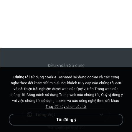
Điều khoản Sử dụng
Bảo mật
Chúng tôi sử dụng cookie.
4shared sử dụng cookie và các công
Hỗ trợ
nghệ theo dõi khác để tìm hiểu nơi khách truy cập của chúng tôi đến
Không bán thông tin cá nhân của tôi
và cải thiện trải nghiệm duyệt web của Quý vị trên Trang web của
Không chia sẻ thông tin cá nhân của tôi
chúng tôi. Bằng cách sử dụng Trang web của chúng tôi, Quý vị đồng ý
với việc chúng tôi sử dụng cookie và các công nghệ theo dõi khác.
Thay đổi tùy chọn của tôi
Tiếng Việt
Tôi đồng ý
Bản dành cho desktop