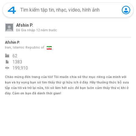
Afshin P.
Đã Gia nhập
12 năm trước
Afshin P.
Iran, Islamic Republic of
62
1383
199,910
Chào mừng đến trang của tôi! Tôi muốn chia sẻ thư mục riêng của mình với
bạn và hy vọng bạn sẽ tìm thấy thứ gì hữu ích ở đây. Hãy thưởng thức bộ sưu
tập của tôi và trở lại nữa, tôi sẽ làm hết sức để bạn luôn cảm thấy thú vị khi ở
đây. Cảm ơn bạn đã dành thời gian!