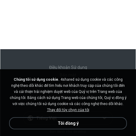
Điều khoản Sử dụng
Bảo mật
Chúng tôi sử dụng cookie.
4shared sử dụng cookie và các công
Hỗ trợ
nghệ theo dõi khác để tìm hiểu nơi khách truy cập của chúng tôi đến
Không bán thông tin cá nhân của tôi
và cải thiện trải nghiệm duyệt web của Quý vị trên Trang web của
Không chia sẻ thông tin cá nhân của tôi
chúng tôi. Bằng cách sử dụng Trang web của chúng tôi, Quý vị đồng ý
với việc chúng tôi sử dụng cookie và các công nghệ theo dõi khác.
Thay đổi tùy chọn của tôi
Tiếng Việt
Tôi đồng ý
Bản dành cho desktop